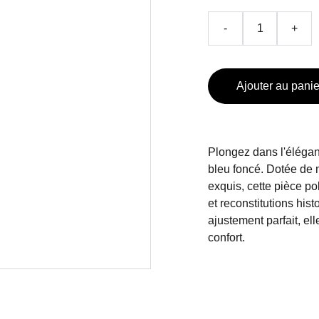
-
+
Ajouter au panie
Plongez dans l'éléga
bleu foncé. Dotée de 
exquis, cette pièce po
et reconstitutions his
ajustement parfait, el
confort.