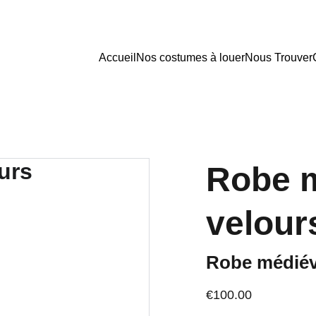
Accueil
Nos costumes à louer
Nous Trouver
Robe m
velour
Robe médiéva
€100.00