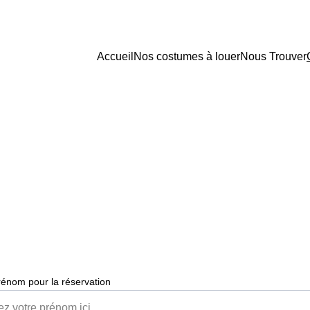
Accueil
Nos costumes à louer
Nous Trouver
Contactez-nous
Pour toute question sur la location de costumes, 
contactez-nous.
rénom pour la réservation